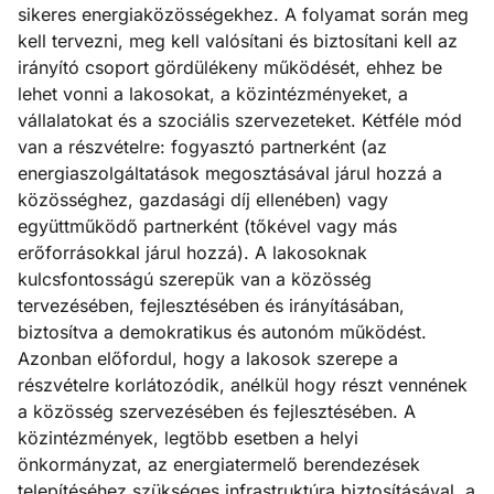
sikeres energiaközösségekhez. A folyamat során meg
kell tervezni, meg kell valósítani és biztosítani kell az
irányító csoport gördülékeny működését, ehhez be
lehet vonni a lakosokat, a közintézményeket, a
vállalatokat és a szociális szervezeteket. Kétféle mód
van a részvételre: fogyasztó partnerként (az
energiaszolgáltatások megosztásával járul hozzá a
közösséghez, gazdasági díj ellenében) vagy
együttműködő partnerként (tőkével vagy más
erőforrásokkal járul hozzá). A lakosoknak
kulcsfontosságú szerepük van a közösség
tervezésében, fejlesztésében és irányításában,
biztosítva a demokratikus és autonóm működést.
Azonban előfordul, hogy a lakosok szerepe a
részvételre korlátozódik, anélkül hogy részt vennének
a közösség szervezésében és fejlesztésében. A
közintézmények, legtöbb esetben a helyi
önkormányzat, az energiatermelő berendezések
telepítéséhez szükséges infrastruktúra biztosításával, a